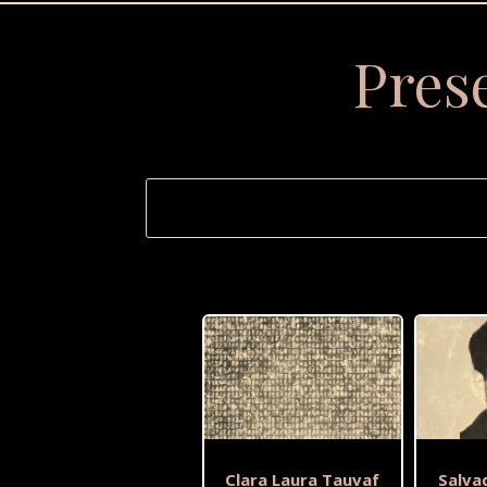
Pres
Clara Laura Tauvaf
Salva