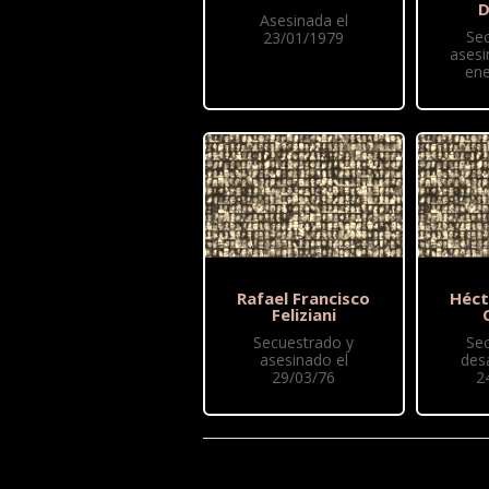
D
Asesinada el
Se
23/01/1979
asesi
ene
Rafael Francisco
Héct
Feliziani
Secuestrado y
Se
asesinado el
des
29/03/76
2