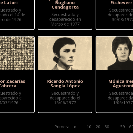
e Laturi
Bogliano
Etcheverr
Cendagorta
cuestrado y
Secuestrado
Secuestrado y
nado el 14 de
desaparecido
desaparecido en
ro de 1976
30/03/197
Marzo de 1977
or Zacarías
Ricardo Antonio
Mónica Ire
Cabrera
Sangla López
Agustoni
cuestrado y
Secuestrado y
Secuestrada
aparecido el
desaparecido el
desaparecida
4/03/1976
15/06/1977
1/06/1977
Primera
«
...
10
20
30
...
59
6