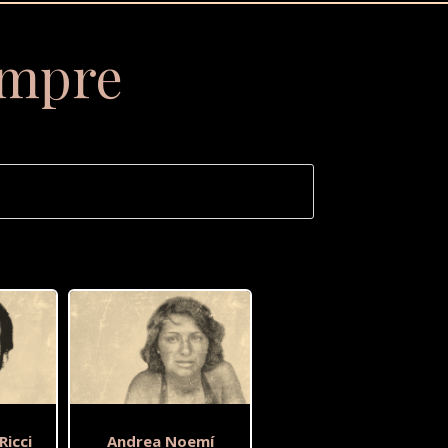
empre
Ricci
Andrea Noemí