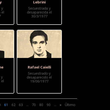
y
Lebrini
 y
Secuestrada y
 el
desaparecida el
7
30/3/1977
ne
Rafael Caielli
Secuestrado y
 y
desaparecido el
 el
19/06/1977
0
61
62
63
...
70
80
90
...
»
Último