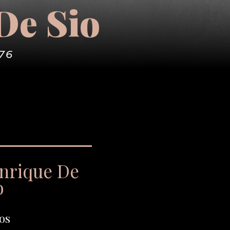
De Sio
76
Enrique De
o
os