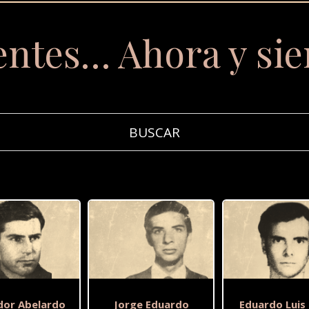
entes… Ahora y si
dor Abelardo
Jorge Eduardo
Eduardo Luis 