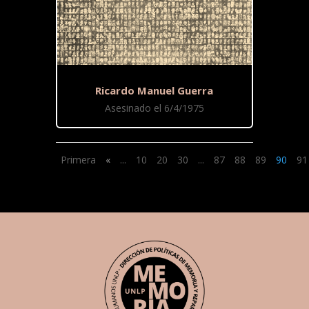
Ricardo Manuel Guerra
Asesinado el 6/4/1975
Primera
«
...
10
20
30
...
87
88
89
90
91