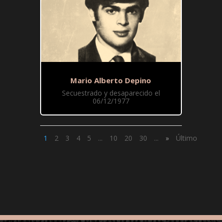
Mario Alberto Depino
Secuestrado y desaparecido el
06/12/1977
1
2
3
4
5
...
10
20
30
...
»
Último