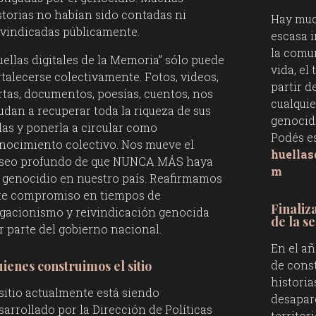
storias no habían sido contadas ni
Hay muc
ivindicadas públicamente.
escasa 
la comu
uellas digitales de la Memoria” sólo puede
vida, el 
rtalecerse colectivamente. Fotos, videos,
partir d
rtas, documentos, poesías, cuentos, nos
cualquie
udan a recuperar toda la riqueza de sus
genocidi
das y ponerla a circular como
Podés e
nocimiento colectivo. Nos mueve el
huella
seo profundo de que NUNCA MÁS haya
m
 genocidio en nuestro país. Reafirmamos
te compromiso en tiempos de
Finaliz
gacionismo y reivindicación genocida
de la s
r parte del gobierno nacional.
En el añ
de cons
ienes construimos el sitio
historia
 sitio actualmente está siendo
desapar
sarrollado por la Dirección de Políticas
territor