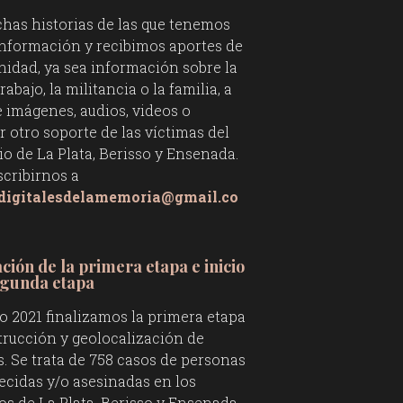
has historias de las que tenemos
información y recibimos aportes de
nidad, ya sea información sobre la
trabajo, la militancia o la familia, a
e imágenes, audios, videos o
r otro soporte de las víctimas del
o de La Plata, Berisso y Ensenada.
scribirnos a
sdigitalesdelamemoria@gmail.co
ación de la primera etapa e inicio
egunda etapa
o 2021 finalizamos la primera etapa
trucción y geolocalización de
s. Se trata de 758 casos de personas
ecidas y/o asesinadas en los
ios de La Plata, Berisso y Ensenada.