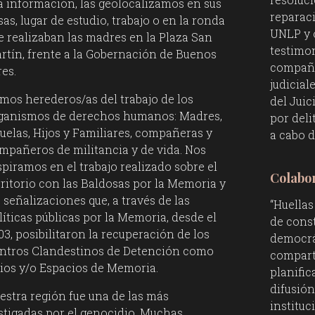
a información, las geolocalizamos en sus
reparaci
sas, lugar de estudio, trabajo o en la ronda
UNLP y o
e realizaban las madres en la Plaza San
testimon
rtín, frente a la Gobernación de Buenos
compañe
res.
judicial
mos herederos/as del trabajo de los
del Juic
ganismos de derechos humanos: Madres,
por deli
uelas, Hijos y Familiares, compañeras y
a cabo d
mpañeros de militancia y de vida. Nos
spiramos en el trabajo realizado sobre el
Colabor
rritorio con las Baldosas por la Memoria y
s señalizaciones que, a través de las
“Huellas
líticas públicas por la Memoria, desde el
de const
03, posibilitaron la recuperación de los
democrá
ntros Clandestinos de Detención como
compart
tios y/o Espacios de Memoria.
planific
difusión
estra región fue una de las más
instituc
stigadas por el genocidio. Muchas