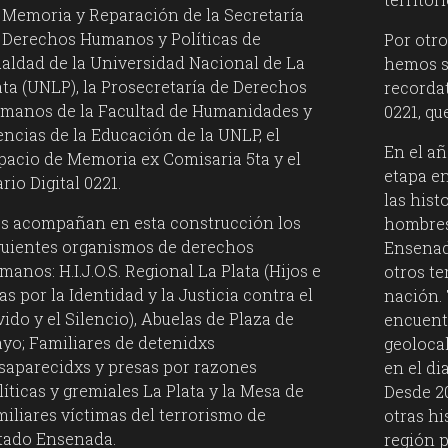
 Memoria y Reparación de la Secretaría
 Derechos Humanos y Políticas de
Por otro
ualdad de la Universidad Nacional de La
hemos s
ata (UNLP), la Prosecretaría de Derechos
recordat
manos de la Facultad de Humanidades y
0221, qu
encias de la Educación de la UNLP, el
En el a
pacio de Memoria ex Comisaria 5ta y el
etapa en
rio Digital 0221.
las hist
s acompañan en esta construcción los
hombres 
guientes organismos de derechos
Ensenad
manos: H.I.J.O.S. Regional La Plata (Hijos e
otros te
jas por la Identidad y la Justicia contra el
nación. 
vido y el Silencio), Abuelas de Plaza de
encuentr
yo; Familiares de detenidxs
geoloca
saparecidxs y presas por razones
en el dia
líticas y gremiales La Plata y la Mesa de
Desde 2
miliares víctimas del terrorismo de
otras hi
tado Ensenada.
región p