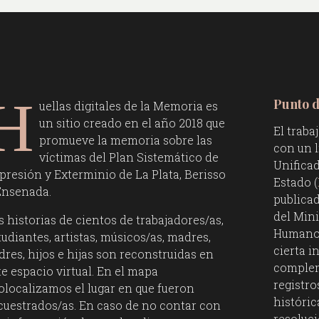
H
Punto d
uellas digitales de la Memoria es
un sitio creado en el año 2018 que
El traba
promueve la memoria sobre las
con un l
víctimas del Plan Sistemático de
Unifica
presión y Exterminio de La Plata, Berisso
Estado (
Ensenada.
publicad
del Mini
s historias de cientos de trabajadores/as,
Humanos 
tudiantes, artistas, músicos/as, madres,
cierta 
dres, hijos e hijas son reconstruidas en
compleme
te espacio virtual. En el mapa
registr
olocalizamos el lugar en que fueron
históric
cuestrados/as. En caso de no contar con
resoluc