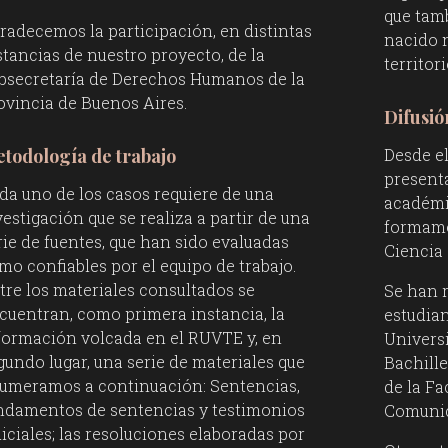
que tam
radecemos la participación, en distintas
nacido 
stancias de nuestro proyecto, de la
territori
bsecretaría de Derechos Humanos de la
ovincia de Buenos Aires.
Difusió
Desde el
todología de trabajo
present
da uno de los casos requiere de una
académi
vestigación que se realiza a partir de una
formamo
rie de fuentes, que han sido evaluadas
Ciencia
mo confiables por el equipo de trabajo.
tre los materiales consultados se
Se han 
cuentran, como primera instancia, la
estudian
formación volcada en el RUVTE y, en
Univers
gundo lugar, una serie de materiales que
Bachille
umeramos a continuación: Sentencias,
de la Fa
ndamentos de sentencias y testimonios
Comunic
diciales; las resoluciones elaboradas por