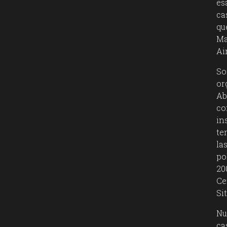
es
ca
qu
Ma
Ai
So
or
Ab
co
in
te
la
po
20
Ce
Si
Nu
ca