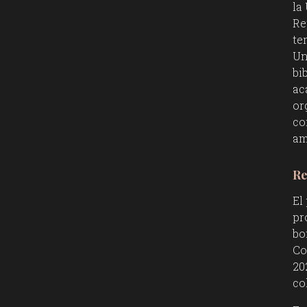
la
Re
te
Un
bi
ac
or
co
am
Re
El
pr
bo
Co
20
co