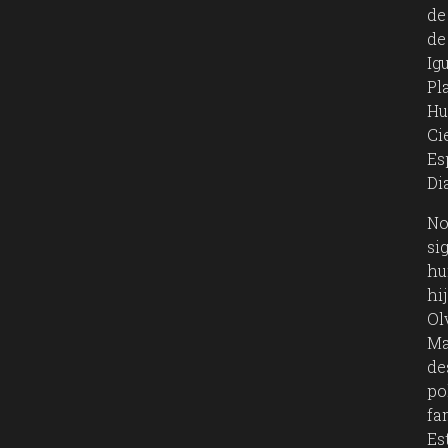
de
de
Ig
Pl
Hu
Ci
Es
Dia
No
si
hu
hi
Ol
Ma
de
po
fa
Es