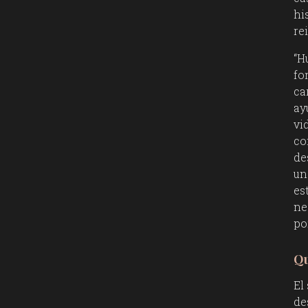
hi
re
“H
fo
ca
ay
vi
co
de
un
es
ne
po
Qu
El
de