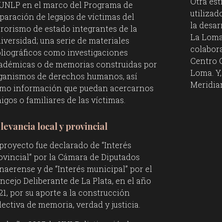
Otra est
 UNLP en el marco del Programa de
utiliza
paración de legajos de víctimas del
la desar
rrorismo de estado integrantes de la
La Loma 
iversidad; una serie de materiales
colabor
bliográficos como investigaciones
Centro C
adémicas o de memorias construidas por
Loma. Y,
ganismos de derechos humanos, así
Meridia
mo información que puedan acercarnos
igos o familiares de las víctimas.
levancia local y provincial
 proyecto fue declarado de “Interés
ovincial” por la Cámara de Diputados
naerense y de “Interés municipal” por el
ncejo Deliberante de La Plata, en el año
21, por su aporte a la construcción
lectiva de memoria, verdad y justicia.