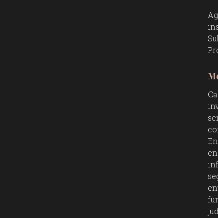
Ag
in
Su
Pr
Me
Ca
in
se
co
En
en
in
se
en
fu
ju