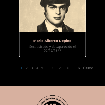
Mario Alberto Depino
Secuestrado y desaparecido el
06/12/1977
1
2
3
4
5
...
10
20
30
...
»
Último