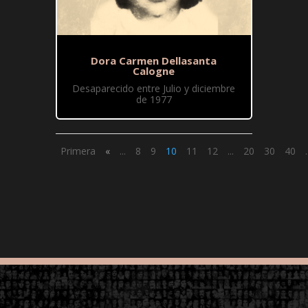
Dora Carmen Dellasanta
Calogne
Desaparecido entre Julio y diciembre
de 1977
Primera
«
...
8
9
10
11
12
...
20
30
40
.