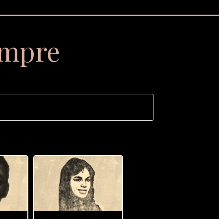
empre