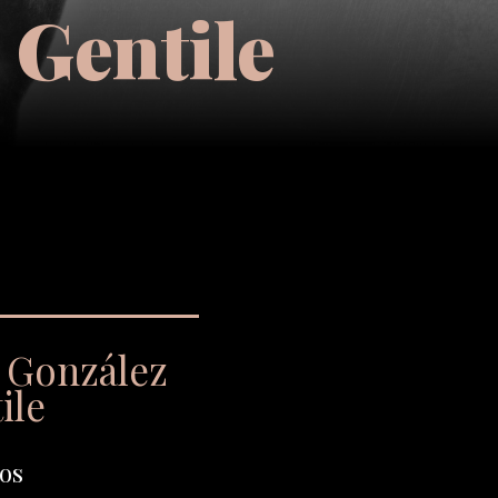
 Gentile
s González
ile
os