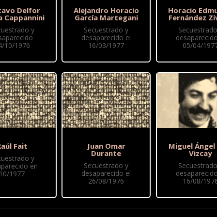
tavo Delfor
Alejandro Horacio
Horacio Edm
a Cappannini
García Martegani
Fernández Zi
cuestrado y
Secuestrado y
Secuestrado
saparecido
desaparecido el
desaparecido
4/10/1976
16/03/1977
05/04/197
aúl Fait
Juan Omar
Miguel Ángel
Durante
Vizcay
cuestrado y
Secuestrado y
Secuestrado
parecido en
desaparecido el
desaparecido
10/1977
26/08/1976
16/08/197