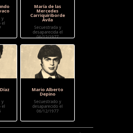
undo
María de las
vaco
Mercedes
Carriquiriborde
 y
Ávila
 el
Secuestrada y
7
desaparecida el
06/12/1977
 Díaz
Mario Alberto
Depino
 y
Secuestrado y
 el
desaparecido el
6
06/12/1977