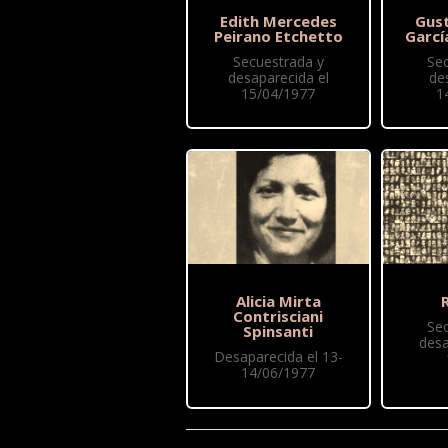
Edith Mercedes
Gus
Peirano Etchetto
Garcí
Secuestrada y
Se
desaparecida el
de
15/04/1977
1
Alicia Mirta
R
Contrisciani
Se
Spinsanti
desa
Desaparecida el 13-
14/06/1977