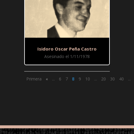
Isidoro Oscar Peña Castro
Asesinado el 1/11/1978
Primera
«
...
6
7
8
9
10
...
20
30
40
...