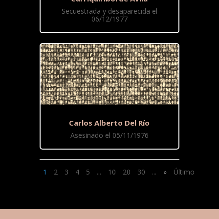
Secuestrada y desaparecida el
06/12/1977
Carlos Alberto Del Río
Asesinado el 05/11/1976
1
2
3
4
5
...
10
20
30
...
»
Último