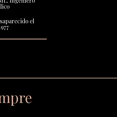
ML. Ingeniero
lico
saparecido el
1977
empre