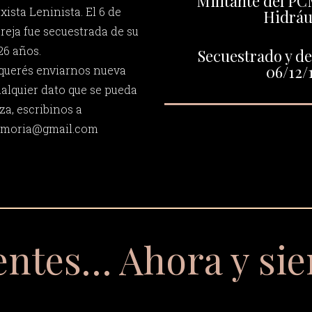
Militante del PC
ista Leninista. El 6 de
Hidráu
reja fue secuestrada de su
26 años.
Secuestrado y de
06/12/
 querés enviarnos nueva
ualquier dato que se pueda
za, escribinos a
memoria@gmail.com
entes… Ahora y si