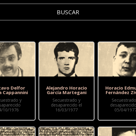
tavo Delfor
Alejandro Horacio
Horacio Edm
a Cappannini
García Martegani
Fernández Zi
cuestrado y
Secuestrado y
Secuestrado
saparecido
desaparecido el
desaparecido
4/10/1976
16/03/1977
05/04/197