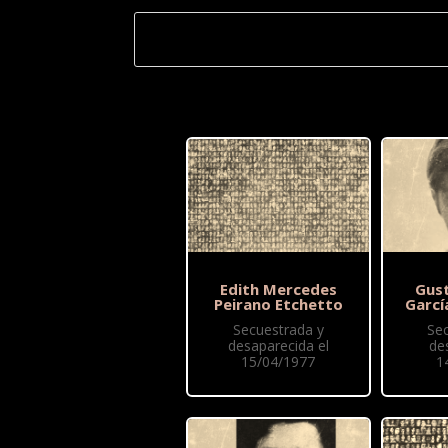
Edith Mercedes
Gus
Peirano Etchetto
Garcí
Secuestrada y
Se
desaparecida el
de
15/04/1977
1