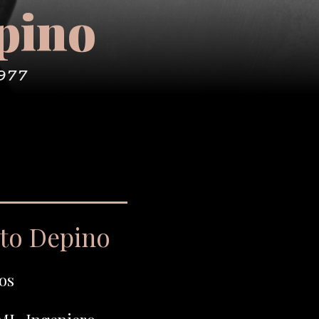
pino
977
rto Depino
os