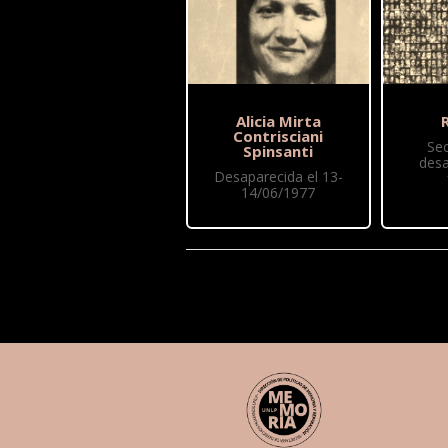
Alicia Mirta
R
Contrisciani
Se
Spinsanti
desa
Desaparecida el 13-
14/06/1977