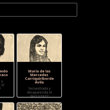
undo
María de las
vaco
Mercedes
Carriquiriborde
 y
Ávila
 el
Secuestrada y
7
desaparecida el
06/12/1977