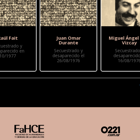
aúl Fait
Juan Omar
Miguel Ángel
Durante
Vizcay
cuestrado y
Secuestrado y
Secuestrado
parecido en
desaparecido el
desaparecido
10/1977
26/08/1976
16/08/197