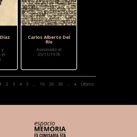
 Díaz
Carlos Alberto Del
Río
 y
Asesinado el
 el
05/11/1976
6
1
2
3
4
5
...
10
20
30
...
»
Último