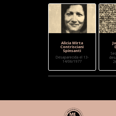
Alicia Mirta
J
Contrisciani
Spinsanti
Se
Desaparecida el 13-
des
14/06/1977
2