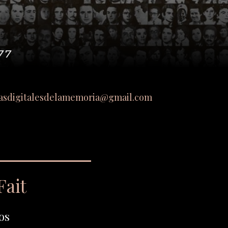
77
asdigitalesdelamemoria@gmail.com
Fait
os