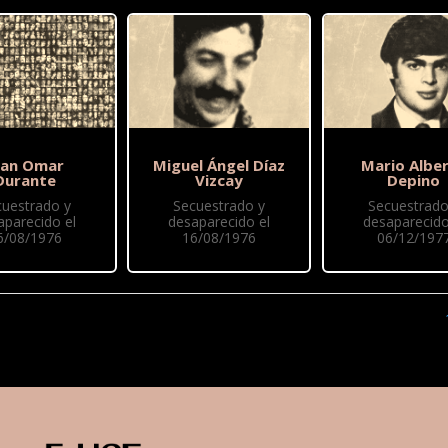
uan Omar
Miguel Ángel Díaz
Mario Albe
Durante
Vizcay
Depino
cuestrado y
Secuestrado y
Secuestrado
aparecido el
desaparecido el
desaparecido
6/08/1976
16/08/1976
06/12/197