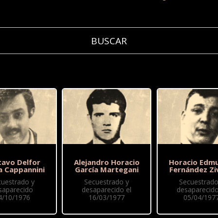
tavo Delfor
Alejandro Horacio
Horacio Edm
a Cappannini
García Martegani
Fernández Zi
cuestrado y
Secuestrado y
Secuestrado
saparecido
desaparecido el
desaparecido
4/10/1976
16/03/1977
05/04/197