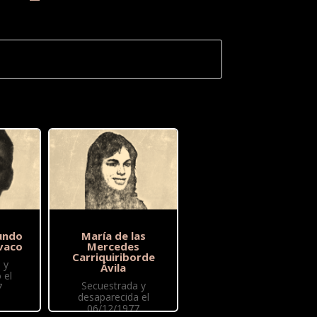
undo
María de las
vaco
Mercedes
Carriquiriborde
 y
Ávila
 el
Secuestrada y
7
desaparecida el
06/12/1977