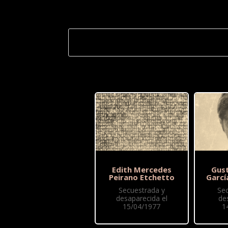
Edith Mercedes
Gus
Peirano Etchetto
Garcí
Secuestrada y
Se
desaparecida el
de
15/04/1977
1