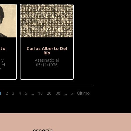
rto
Carlos Alberto Del
Río
 y
Asesinado el
 el
05/11/1976
7
1
2
3
4
5
...
10
20
30
...
»
Último