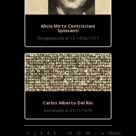
Alicia Mirta Contrisciani
Spinsanti
Desaparecida el 13-14/06/1977
Carlos Alberto Del Río
Asesinado el 05/11/1976
1
2
3
4
5
...
10
20
30
...
»
Último