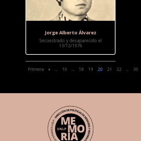
Jorge Alberto Álvarez
Secuestrado y desaparecido el
13/12/1976
Primera
«
...
10
...
18
19
20
21
22
...
30