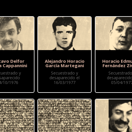
tavo Delfor
Alejandro Horacio
Horacio Edm
a Cappannini
García Martegani
Fernández Zi
cuestrado y
Secuestrado y
Secuestrado
saparecido
desaparecido el
desaparecido
4/10/1976
16/03/1977
05/04/197