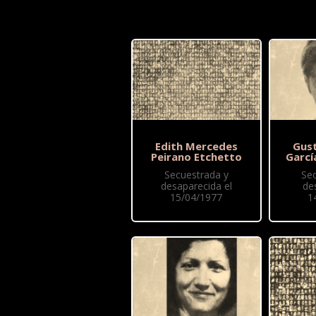
Edith Mercedes
Gus
Peirano Etchetto
Garcí
Secuestrada y
Se
desaparecida el
de
15/04/1977
1