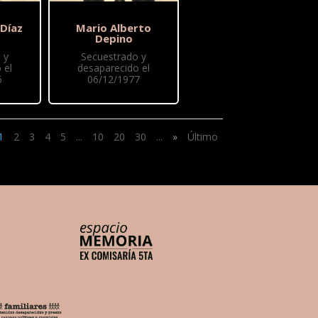
 Díaz
Mario Alberto
Depino
 y
Secuestrado y
 el
desaparecido el
6
06/12/1977
1
2
3
4
5
...
10
20
30
...
»
Último