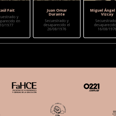
aúl Fait
Juan Omar
Miguel Ángel
Durante
Vizcay
cuestrado y
Secuestrado y
Secuestrado
parecido en
desaparecido el
desaparecido
10/1977
26/08/1976
16/08/197