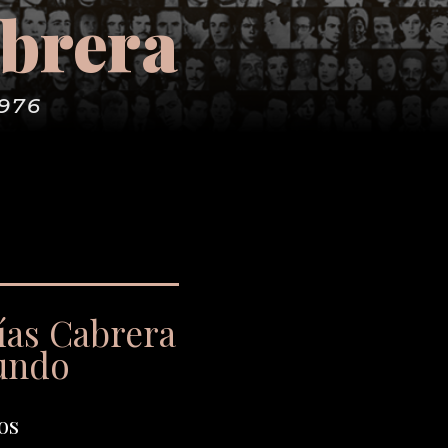
abrera
1976
ías Cabrera
undo
os