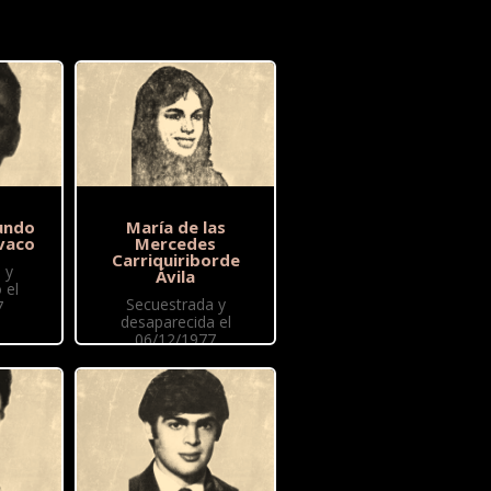
undo
María de las
vaco
Mercedes
Carriquiriborde
 y
Ávila
 el
Secuestrada y
7
desaparecida el
06/12/1977