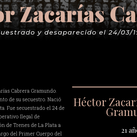
r Zacarías C
uestrado y desaparecido el 24/03/
arías Cabrera Gramundo.
Héctor Zacar
to de su secuestro. Nació
Gram
ata. Fue secuestrado el 24 de
erativo Ilegal de
ón de Trenes de La Plata a
21 añ
argo del Primer Cuerpo del