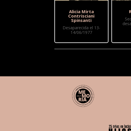
Alicia Mirta
R
Contrisciani
Se
Spinsanti
desa
Desaparecida el 13-
14/06/1977