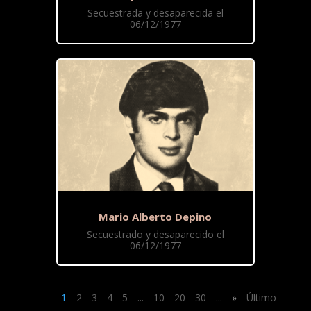
Secuestrada y desaparecida el
06/12/1977
Mario Alberto Depino
Secuestrado y desaparecido el
06/12/1977
1
2
3
4
5
...
10
20
30
...
»
Último