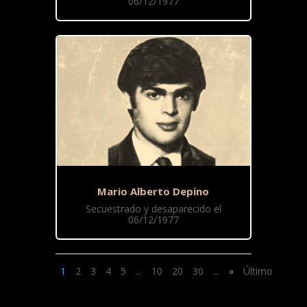
06/12/1977
Mario Alberto Depino
Secuestrado y desaparecido el
06/12/1977
1
2
3
4
5
...
10
20
30
...
»
Último