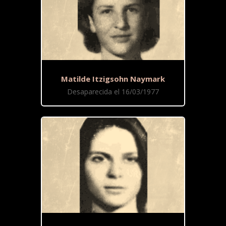
Matilde Itzigsohn Naymark
Desaparecida el 16/03/1977