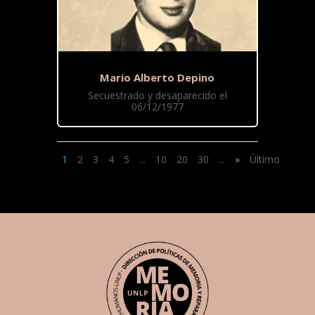
Mario Alberto Depino
Secuestrado y desaparecido el
06/12/1977
1
2
3
4
5
...
10
20
30
...
»
Último