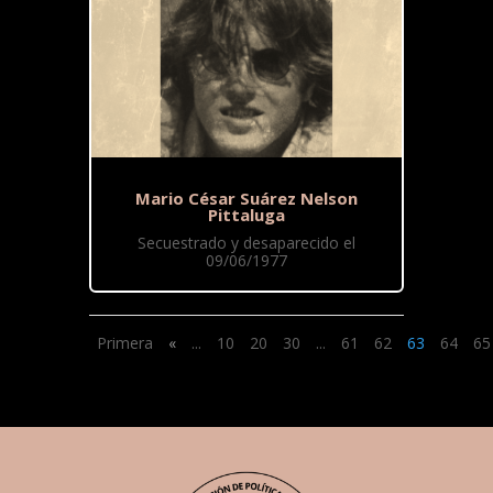
Mario César Suárez Nelson
Pittaluga
Secuestrado y desaparecido el
09/06/1977
Primera
«
...
10
20
30
...
61
62
63
64
65