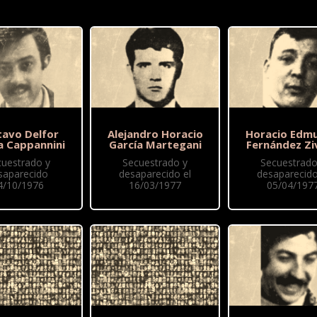
tavo Delfor
Alejandro Horacio
Horacio Edm
a Cappannini
García Martegani
Fernández Zi
cuestrado y
Secuestrado y
Secuestrado
saparecido
desaparecido el
desaparecido
4/10/1976
16/03/1977
05/04/197