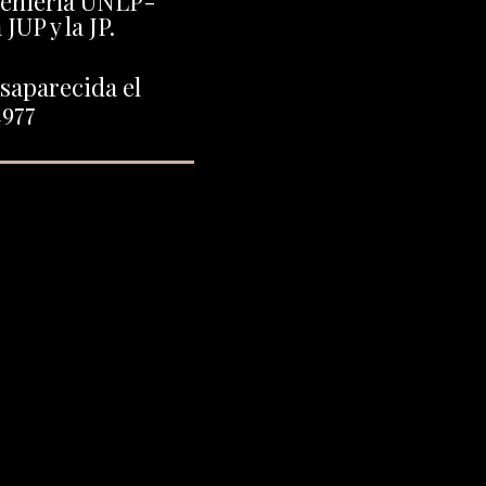
geniería UNLP-
 JUP y la JP.
saparecida el
1977