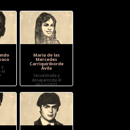
undo
María de las
vaco
Mercedes
Carriquiriborde
 y
Ávila
 el
Secuestrada y
7
desaparecida el
06/12/1977