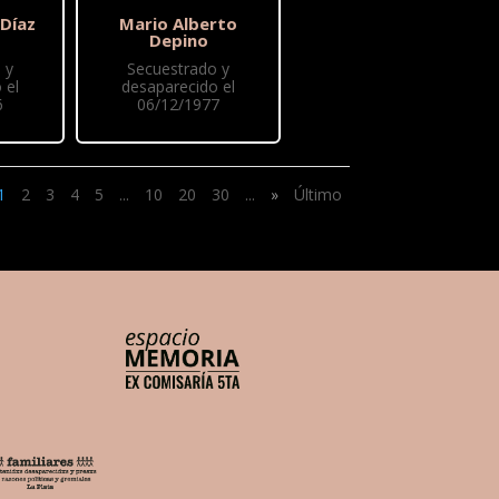
 Díaz
Mario Alberto
Depino
 y
Secuestrado y
 el
desaparecido el
6
06/12/1977
1
2
3
4
5
...
10
20
30
...
»
Último