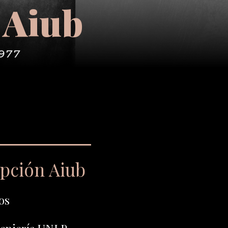
 Aiub
1977
pción Aiub
os