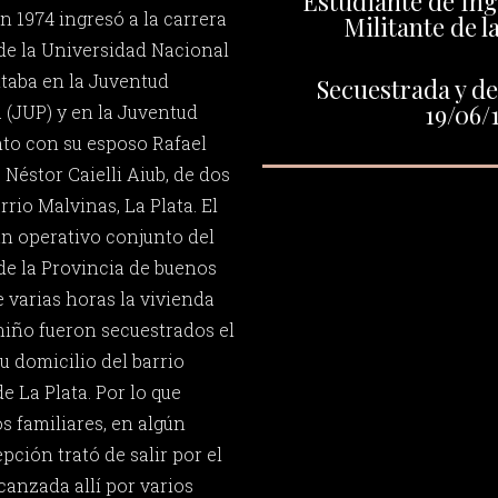
Estudiante de In
n 1974 ingresó a la carrera
Militante de la
de la Universidad Nacional
itaba en la Juventud
Secuestrada y de
19/06/
 (JUP) y en la Juventud
unto con su esposo Rafael
o Néstor Caielli Aiub, de dos
rio Malvinas, La Plata. El
un operativo conjunto del
a de la Provincia de buenos
 varias horas la vivienda
l niño fueron secuestrados el
su domicilio del barrio
e La Plata. Por lo que
s familiares, en algún
ión trató de salir por el
lcanzada allí por varios