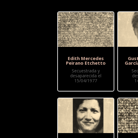
Edith Mercedes
Gus
Peirano Etchetto
Garcí
Secuestrada y
Se
desaparecida el
de
15/04/1977
1