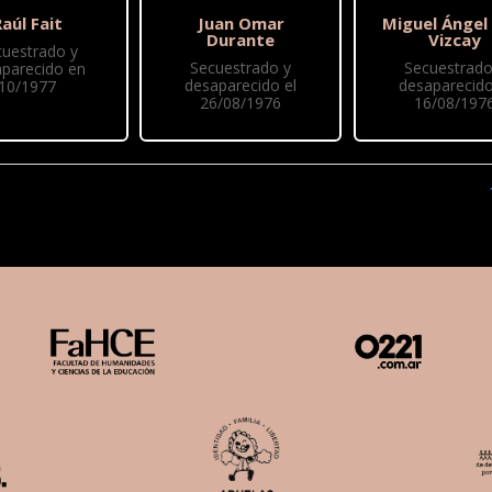
aúl Fait
Juan Omar
Miguel Ángel
Durante
Vizcay
cuestrado y
Secuestrado y
Secuestrado
parecido en
desaparecido el
desaparecido
10/1977
26/08/1976
16/08/197