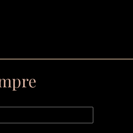
empre