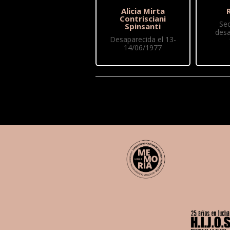
Alicia Mirta
R
Contrisciani
Se
Spinsanti
desa
Desaparecida el 13-
14/06/1977