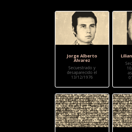
Jorge Alberto
Lilia
Álvarez
Sec
Secuestrado y
10
desaparecido el
as
13/12/1976
0