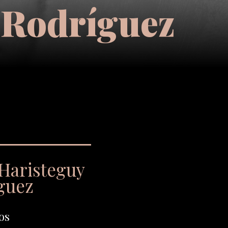
 Rodríguez
 Haristeguy
guez
os