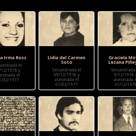
na Irma Ross
Lidia del Carmen
Graciela Mir
Soto
Lezana Piñe
uestrada el
Secuestrada el
Secuestrada 
/12/1976 y
09/12/1976 y
9/12/1976 
esinada el
asesinada el
asesinada e
1/02/1977
01/02/1977
31/12/197