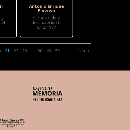
ón
Antonio Enrique
Piovoso
 y
Secuestrado y
 el
desaparecido el
6/12/1977
0
21
22
23
...
30
40
50
...
»
Último