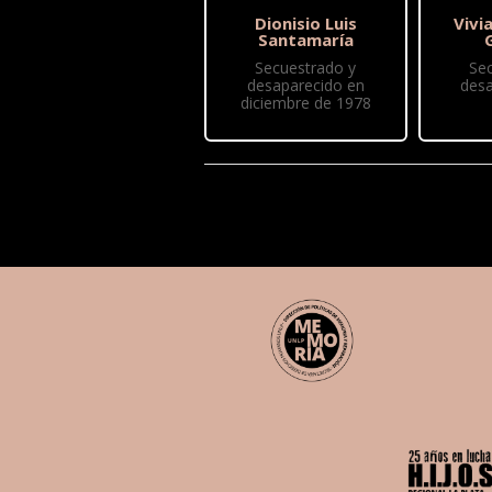
Dionisio Luis
Vivi
Santamaría
Secuestrado y
Se
desaparecido en
desa
diciembre de 1978