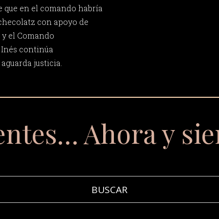
ge que en el comando habría
tchecolatz con apoyo de
a y el Comando
 Inés continúa
aguarda justicia.
entes… Ahora y si