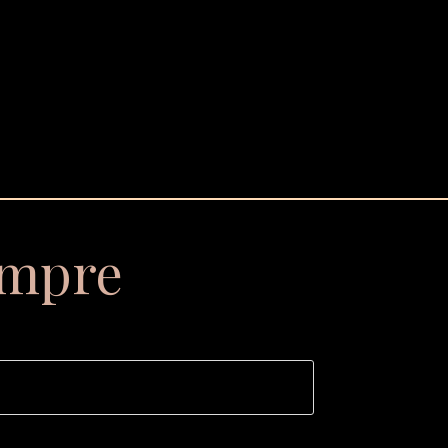
empre