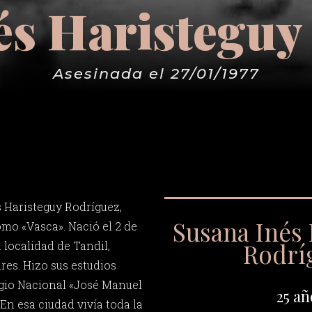
és Haristeguy
Asesinada el 27/01/1977
 Haristeguy Rodríguez,
Susana Inés
mo «Vasca». Nació el 2 de
Rodrí
 localidad de Tandil,
res. Hizo sus estudios
egio Nacional «José Manuel
25 añ
En esa ciudad vivía toda la