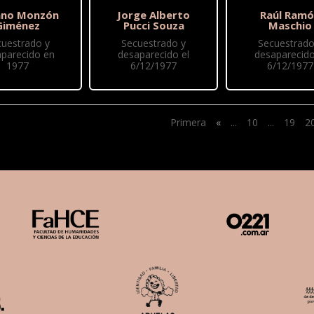
ano Monzón
Jorge Alberto
Raúl Ram
Giménez
Pucci Souza
Maschio
cuestrado y
Secuestrado y
Secuestrado
parecido en
desaparecido el
desaparecido
1977
6/12/1977
6/12/1977
Primera
«
...
10
...
19
2