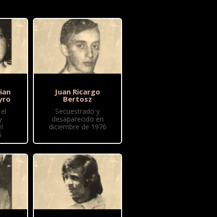
ian
Juan Ricargo
yro
Bertosz
el
Secuestrado y
y
desaparecido en
l
diciembre de 1976
6