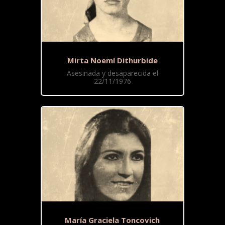
Mirta Noemí Dithurbide
Asesinada y desaparecida el
22/11/1976
María Graciela Toncovich