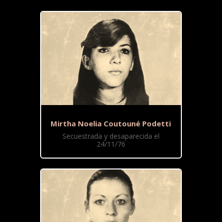
Mirtha Noelia Coutouné Podetti
Secuestrada y desaparecida el
24/11/76