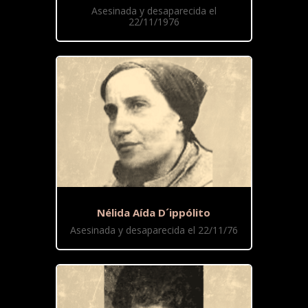
Asesinada y desaparecida el
22/11/1976
Nélida Aída D´ippólito
Asesinada y desaparecida el 22/11/76