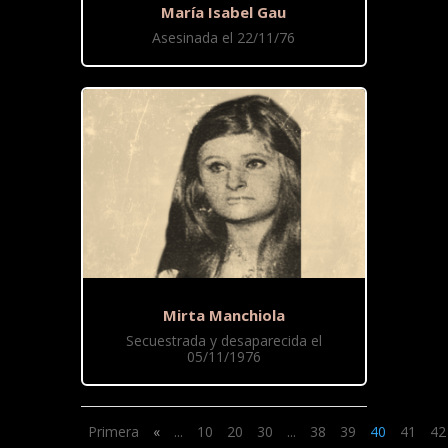
María Isabel Gau
Asesinada el 22/11/76
Mirta Manchiola
Secuestrada y desaparecida el
05/11/1976
Primera
«
...
10
20
30
...
38
39
40
41
42