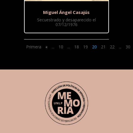
Miguel Ángel Casajús
Secuestrado y desaparecido el
07/12/1976
Primera
«
...
10
...
18
19
20
21
22
...
30