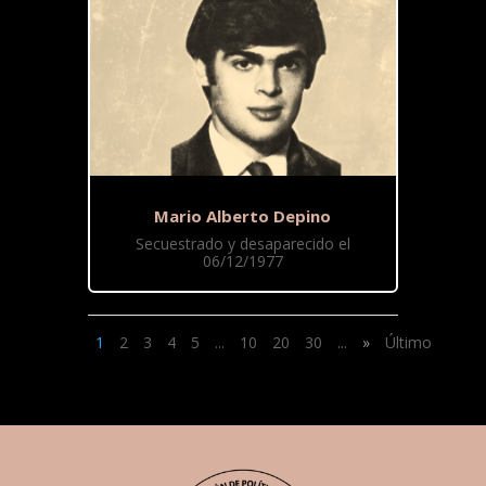
Mario Alberto Depino
Secuestrado y desaparecido el
06/12/1977
1
2
3
4
5
...
10
20
30
...
»
Último