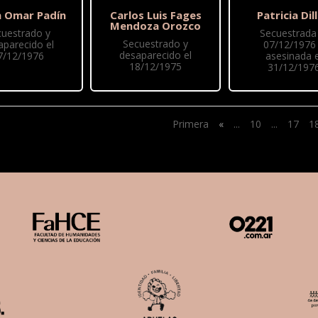
 Omar Padín
Carlos Luis Fages
Patricia Dil
Mendoza Orozco
cuestrado y
Secuestrada 
Secuestrado y
aparecido el
07/12/1976
desaparecido el
7/12/1976
asesinada e
18/12/1975
31/12/197
Primera
«
...
10
...
17
1