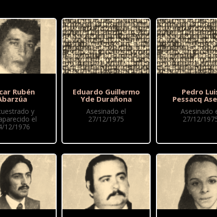
car Rubén
Eduardo Guillermo
Pedro Lui
Abarzúa
Yde Durañona
Pessacq Ase
cuestrado y
Asesinado el
Asesinado e
aparecido el
27/12/1975
27/12/197
4/12/1976