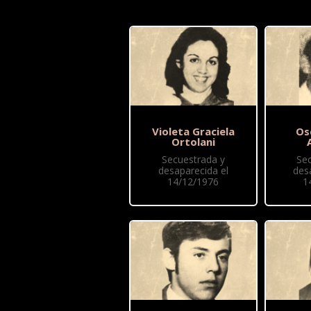
Violeta Graciela
Os
Ortolani
Secuestrada y
Se
desaparecida el
des
14/12/1976
1