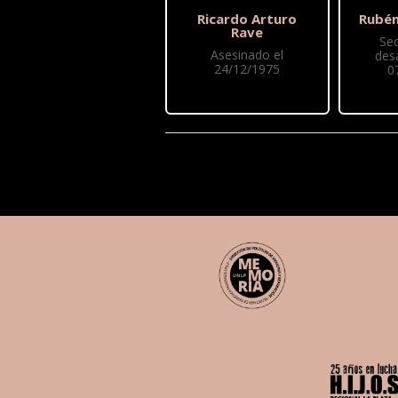
Ricardo Arturo
Rubén
Rave
Se
Asesinado el
des
24/12/1975
0