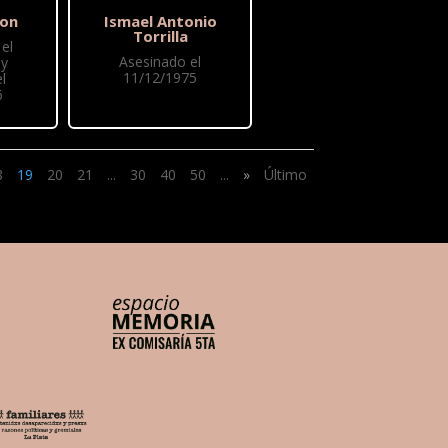
lon
Ismael Antonio
Torrilla
el
Asesinado el
 y
11/12/1975
l
6
8
19
20
21
...
30
40
50
...
»
Último