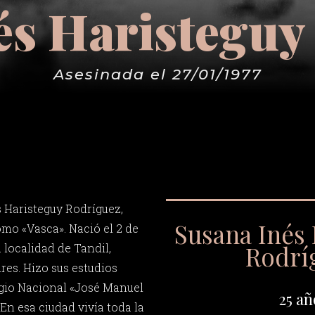
és Haristeguy
Asesinada el 27/01/1977
 Haristeguy Rodríguez,
Susana Inés
mo «Vasca». Nació el 2 de
Rodrí
 localidad de Tandil,
res. Hizo sus estudios
egio Nacional «José Manuel
25 añ
En esa ciudad vivía toda la