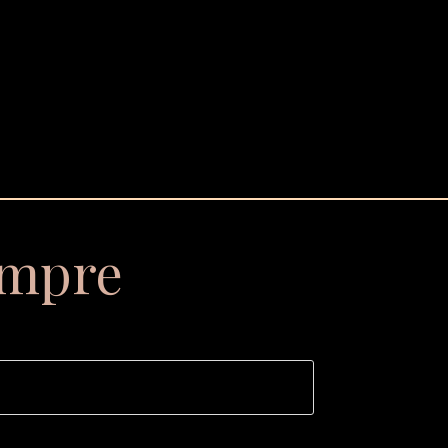
empre