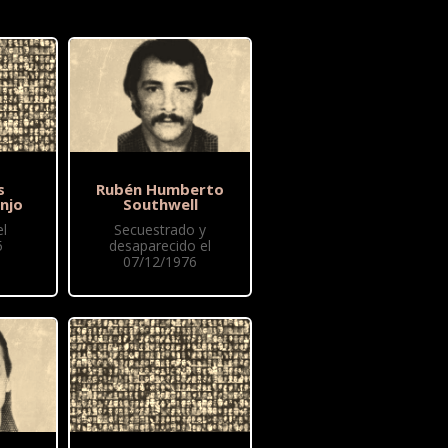
s
Rubén Humberto
njo
Southwell
l
Secuestrado y
5
desaparecido el
07/12/1976