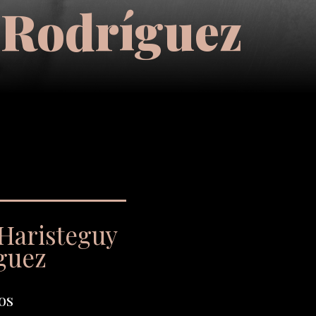
 Rodríguez
 Haristeguy
guez
os