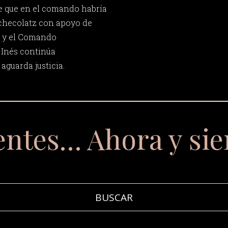
ge que en el comando habría
tchecolatz con apoyo de
a y el Comando
 Inés continúa
aguarda justicia.
entes… Ahora y si