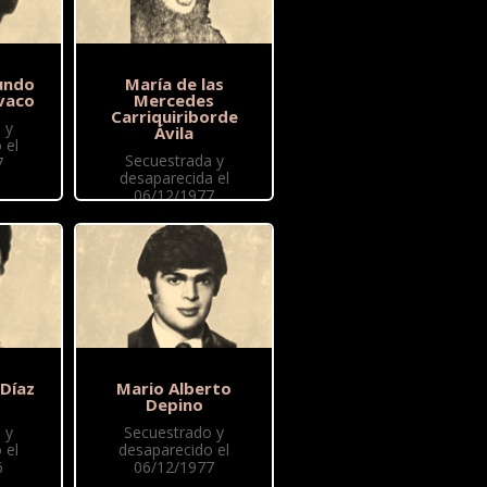
undo
María de las
vaco
Mercedes
Carriquiriborde
 y
Ávila
 el
Secuestrada y
7
desaparecida el
06/12/1977
 Díaz
Mario Alberto
Depino
 y
Secuestrado y
 el
desaparecido el
6
06/12/1977