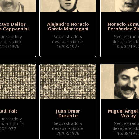
tavo Delfor
Alejandro Horacio
Horacio Edm
a Cappannini
García Martegani
Fernández Zi
cuestrado y
Secuestrado y
Secuestrado
saparecido
desaparecido el
desaparecido
4/10/1976
16/03/1977
05/04/197
aúl Fait
Juan Omar
Miguel Ángel
Durante
Vizcay
cuestrado y
Secuestrado y
Secuestrado
parecido en
desaparecido el
desaparecido
10/1977
26/08/1976
16/08/197