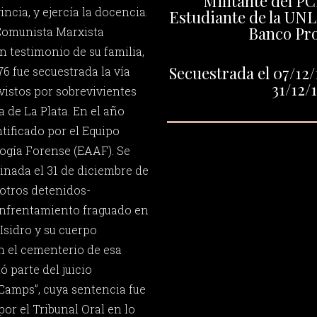
Militante del P
ncia, y ejercía la docencia.
Estudiante de la UNL
Banco Pro
 Comunista Marxista
n testimonio de su familia,
Secuestrada el 07/12/
76 fue secuestrada la vía
31/12/
vistos por sobrevivientes
 de La Plata. En el año
ntificado por el Equipo
ogía Forense (EAAF). Se
inada el 31 de diciembre de
otros detenidos-
enfrentamiento fraguado en
Isidro y su cuerpo
 el cementerio de esa
ó parte del juicio
Camps”, cuya sentencia fue
por el Tribunal Oral en lo