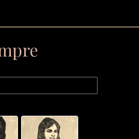
empre