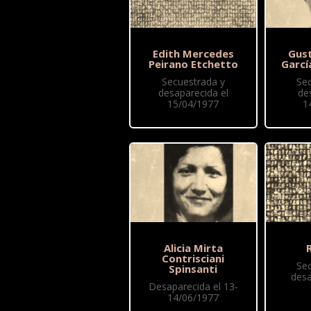
Edith Mercedes
Gus
Peirano Etchetto
Garcí
Secuestrada y
Se
desaparecida el
de
15/04/1977
1
Alicia Mirta
R
Contrisciani
Se
Spinsanti
desa
Desaparecida el 13-
14/06/1977