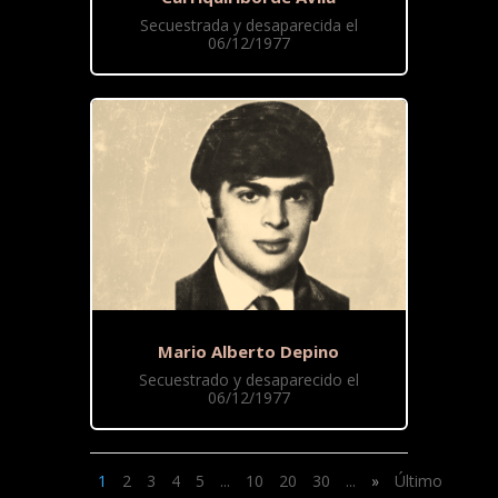
Secuestrada y desaparecida el
06/12/1977
Mario Alberto Depino
Secuestrado y desaparecido el
06/12/1977
1
2
3
4
5
...
10
20
30
...
»
Último