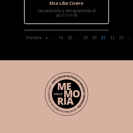
Elsa Lilia Cicero
Secuestrada y desaparecida el
30/11/1976
Primera
«
...
10
20
...
29
30
31
32
33
...