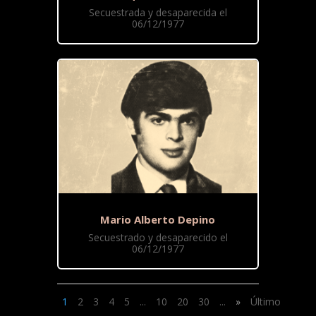
Secuestrada y desaparecida el
06/12/1977
Mario Alberto Depino
Secuestrado y desaparecido el
06/12/1977
1
2
3
4
5
...
10
20
30
...
»
Último