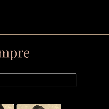
empre