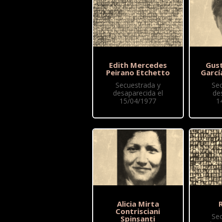
Edith Mercedes
Gus
Peirano Etchetto
Garcí
Secuestrada y
Se
desaparecida el
de
15/04/1977
1
Alicia Mirta
R
Contrisciani
Se
Spinsanti