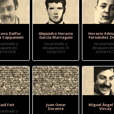
tavo Delfor
Alejandro Horacio
Horacio Edm
a Cappannini
García Martegani
Fernández Zi
cuestrado y
Secuestrado y
Secuestrado
saparecido
desaparecido el
desaparecido
4/10/1976
16/03/1977
05/04/197
aúl Fait
Juan Omar
Miguel Ángel
Durante
Vizcay
cuestrado y