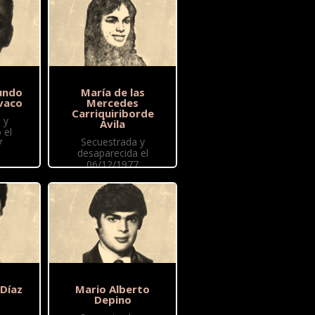
undo
María de las
vaco
Mercedes
Carriquiriborde
 y
Ávila
 el
Secuestrada y
7
desaparecida el
06/12/1977
 Díaz
Mario Alberto
Depino