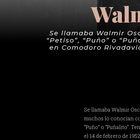
Walm
Se llamaba Walmir Osc
“Petiso”, “Puño” o “Puña
en Comodoro Rivadavia
Se llamaba Walmir Osc
muchos lo conocían com
“Puño” o “Puñalito”. Te
el 14 de febrero de 19