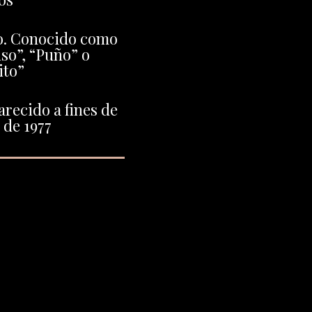
o. Conocido como
iso”, “Puño” o
ito”
recido a fines de
de 1977