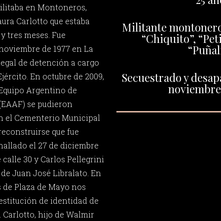
ilitaba en Montoneros,
aura Carlotto que estaba
Militante montoner
y tres meses. Fue
“Chiquito”, “Pet
“Puñal
 noviembre de 1977 en La
legal de detención a cargo
Secuestrado y desapa
jército. En octubre de 2009,
noviembre 
l Equipo Argentino de
(EAAF) se pudieron
 en el Cementerio Municipal
reconstruirse que fue
hallado el 27 de diciembre
 calle 30 y Carlos Pellegrini
 de Juan José Libralato. En
s de Plaza de Mayo nos
estitución de identidad de
Carlotto, hijo de Walmir