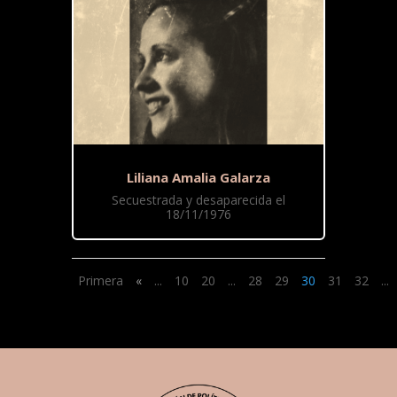
Liliana Amalia Galarza
Secuestrada y desaparecida el
18/11/1976
Primera
«
...
10
20
...
28
29
30
31
32
...