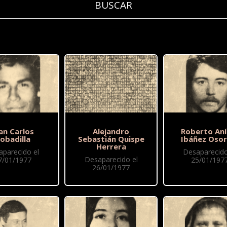
an Carlos
Alejandro
Roberto Aní
obadilla
Sebastián Quispe
Ibáñez Osor
Herrera
aparecido el
Desaparecido
Desaparecido el
7/01/1977
25/01/197
26/01/1977