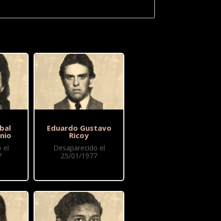
bal
Eduardo Gustavo
nio
Ricoy
 el
Desaparecido el
7
25/01/1977