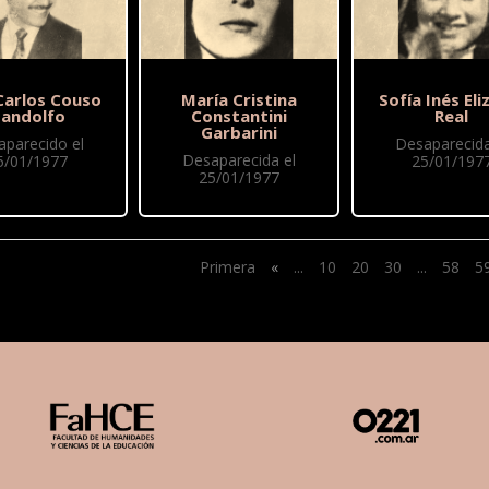
Carlos Couso
María Cristina
Sofía Inés Eli
andolfo
Constantini
Real
Garbarini
aparecido el
Desaparecida
Desaparecida el
5/01/1977
25/01/197
25/01/1977
Primera
«
...
10
20
30
...
58
5