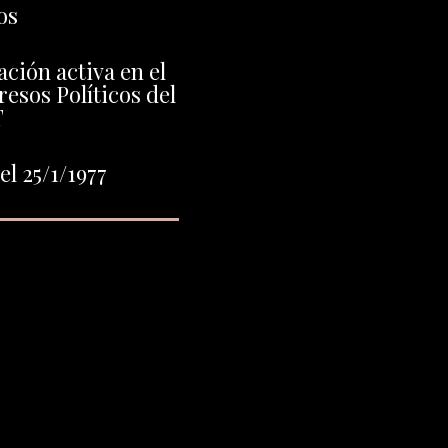
os
ción activa en el
resos Políticos del
T
l 25/1/1977