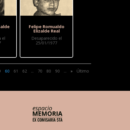
zalde
Felipe Romualdo
Elizalde Real
 el
Desaparecido el
7
25/01/1977
9
60
61
62
...
70
80
90
...
»
Último