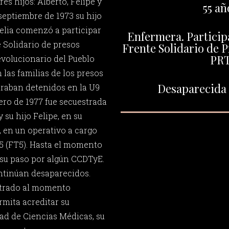
es hijos: Alberto, Felipe y
55 añ
 septiembre de 1973 su hijo
Delia comenzó a participar
Enfermera. Participa
 Solidario de presos
Frente Solidario de P
PR
evolucionario del Pueblo
 las familias de los presos
Desaparecida e
traban detenidos en la U9
nero de 1977 fue secuestrada
y su hijo Felipe, en su
 en un operativo a cargo
 5 (FT5). Hasta el momento
 su paso por algún CCDTyE.
ontinúan desaparecidos.
ntrado al momento
mita acreditar su
tad de Ciencias Médicas, su