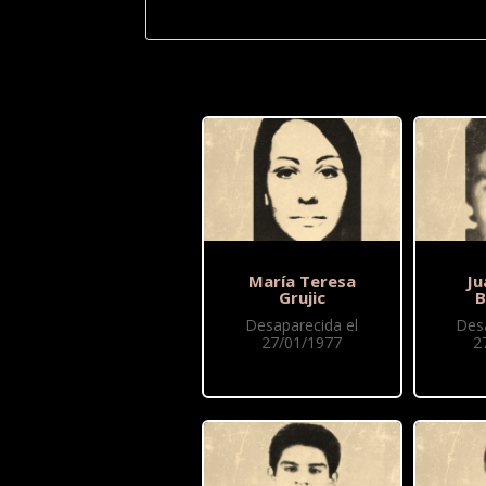
María Teresa
Ju
Grujic
B
Desaparecida el
Des
27/01/1977
2