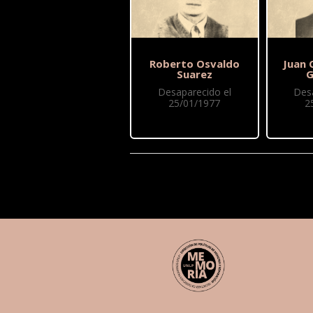
Roberto Osvaldo
Juan 
Suarez
G
Desaparecido el
Des
25/01/1977
2