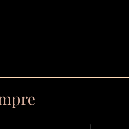
empre