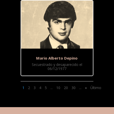
Mario Alberto Depino
Secuestrado y desaparecido el
06/12/1977
1
2
3
4
5
...
10
20
30
...
»
Último