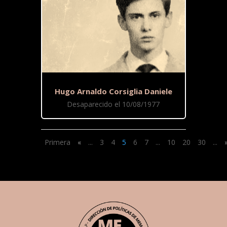
Hugo Arnaldo Corsiglia Daniele
Desaparecido el 10/08/1977
Primera
«
...
3
4
5
6
7
...
10
20
30
...