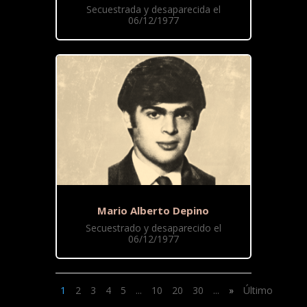
Secuestrada y desaparecida el
06/12/1977
Mario Alberto Depino
Secuestrado y desaparecido el
06/12/1977
1
2
3
4
5
...
10
20
30
...
»
Último