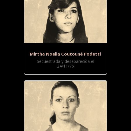
Mirtha Noelia Coutouné Podetti
Secuestrada y desaparecida el
24/11/76