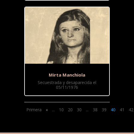
Mirta Manchiola
Secuestrada y desaparecida el
05/11/1976
Primera
«
...
10
20
30
...
38
39
40
41
42