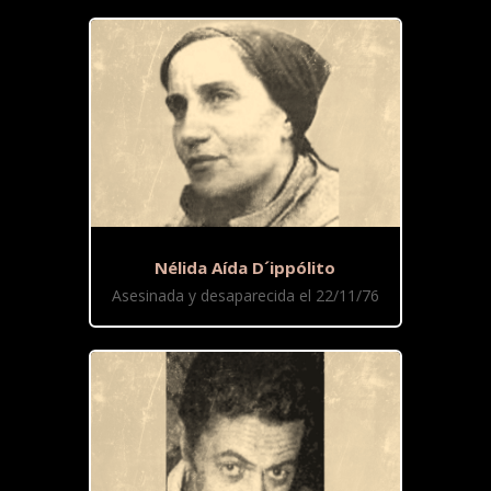
Nélida Aída D´ippólito
Asesinada y desaparecida el 22/11/76