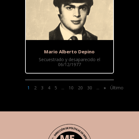
Mario Alberto Depino
Secuestrado y desaparecido el
06/12/1977
1
2
3
4
5
...
10
20
30
...
»
Último