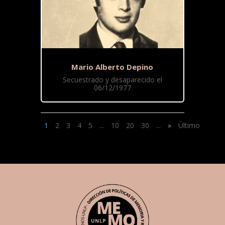
Mario Alberto Depino
Secuestrado y desaparecido el
06/12/1977
1
2
3
4
5
...
10
20
30
...
»
Último