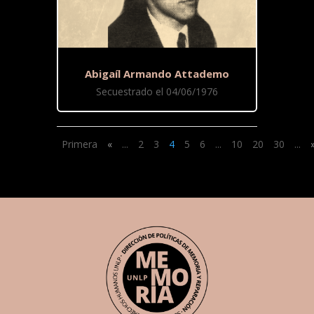
Abigaíl Armando Attademo
Secuestrado el 04/06/1976
Primera
«
...
2
3
4
5
6
...
10
20
30
...