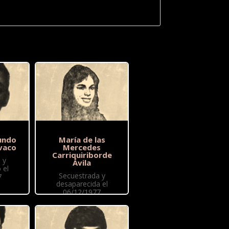
undo
María de las
vaco
Mercedes
Carriquiriborde
 y
Ávila
 el
Secuestrada y
7
desaparecida el
06/12/1977