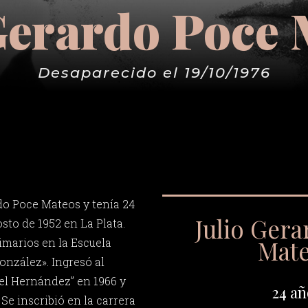
Gerardo Poce
Desaparecido el 19/10/1976
do Poce Mateos y tenía 24
Julio Ger
osto de 1952 en La Plata.
Mat
imarios en la Escuela
onzález». Ingresó al
el Hernández” en 1966 y
24 añ
 Se inscribió en la carrera