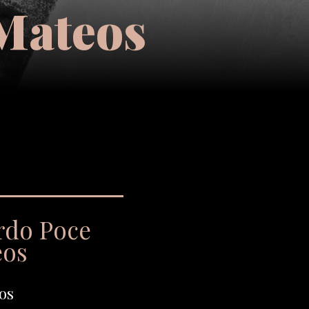
 Mateos
ardo Poce
eos
os