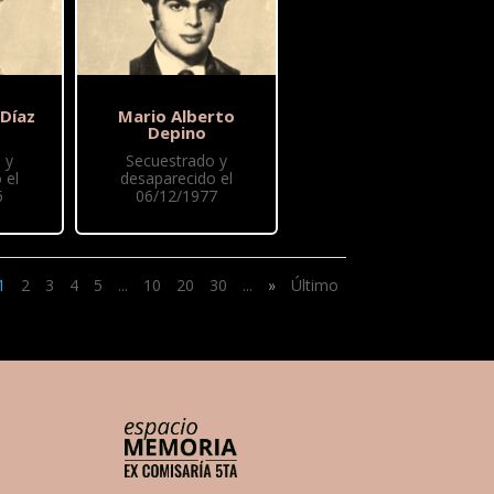
 Díaz
Mario Alberto
Depino
 y
Secuestrado y
 el
desaparecido el
6
06/12/1977
1
2
3
4
5
...
10
20
30
...
»
Último