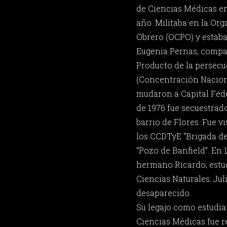
de Ciencias Médicas en
año. Militaba en la Or
Obrero (OCPO) y estaba
Eugenia Pernas, compañ
Producto de la persecu
(Concentración Naciona
mudaron a Capital Fede
de 1976 fue secuestrado
barrio de Flores. Fue v
los CCDTyE “Brigada d
“Pozo de Banfield”. En 
hermano Ricardo, estud
Ciencias Naturales. Ju
desaparecido.
Su legajo como estudia
Ciencias Médicas fue 