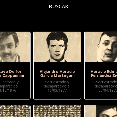
tavo Delfor
Alejandro Horacio
Horacio Edm
a Cappannini
García Martegani
Fernández Zi
cuestrado y
Secuestrado y
Secuestrado
saparecido
desaparecido el
desaparecido
4/10/1976
16/03/1977
05/04/197