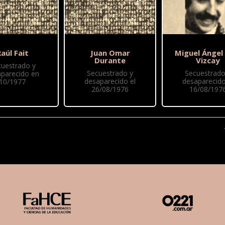
aúl Fait
Juan Omar
Miguel Ángel
Durante
Vizcay
cuestrado y
Secuestrado y
Secuestrado
parecido en
desaparecido el
desaparecido
10/1977
26/08/1976
16/08/197