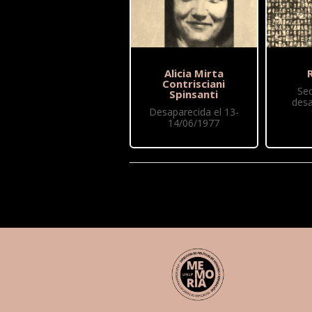
Alicia Mirta
R
Contrisciani
Se
Spinsanti
desa
Desaparecida el 13-
14/06/1977