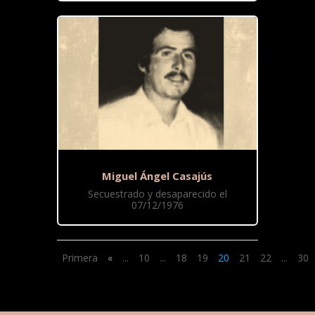
Miguel Ángel Casajús
Secuestrado y desaparecido el
07/12/1976
Primera
«
...
10
...
18
19
20
21
22
...
30