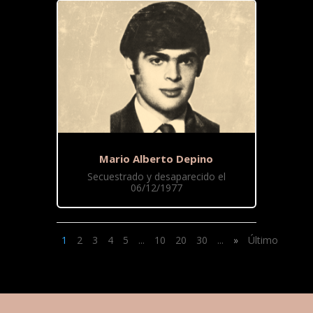
Mario Alberto Depino
Secuestrado y desaparecido el
06/12/1977
1
2
3
4
5
...
10
20
30
...
»
Último