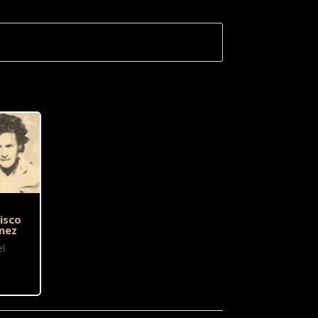
isco
nez
l