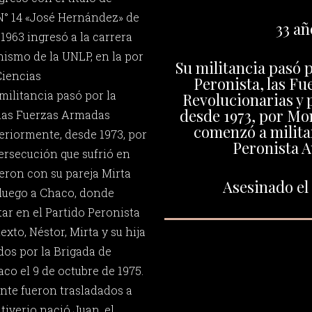
 N° 14 «José Hernández» de
33 añ
1963 ingresó a la carrera
nismo de la UNLP, en la por
Su militancia pasó p
Ciencias
Peronista, las F
militancia pasó por la
Revolucionarias y 
desde 1973, por Mo
 las Fuerzas Armadas
comenzó a militar
eriormente, desde 1973, por
Peronista A
rsecución que sufrió en
eron con su pareja Mirta
Asesinado el 
y luego a Chaco, donde
ar en el Partido Peronista
xto, Néstor, Mirta y su hija
os por la Brigada de
co el 9 de octubre de 1975.
nte fueron trasladados a
iverio nació Juan, el