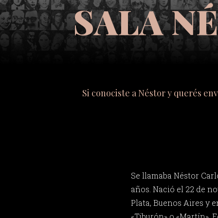
SALA N
Si conociste a Néstor y querés en
Se llamaba Néstor Carlo
años. Nació el 22 de n
Plata, Buenos Aires y 
«Tiburón» o «Martín». E