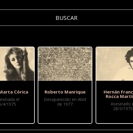
 Marta Córica
Roberto Manrique
Hernán Franc
Rocca Martí
esinada el
Desaparecido en Abril
Asesinado e
6/4/1975
de 1977
28/3/1975