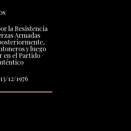
os
or la Resistencia
uerzas Armadas
posteriormente,
ntoneros y luego
 en el Partido
uténtico
13/12/1976