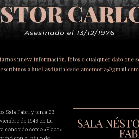
ÉSTOR CARLO
Asesinado el 13/12/1976
viarnos nueva información, fotos o cualquier dato que 
escribinos a
huellasdigitalesdelamemoria@gmail.com
s Sala Fabri y tenía 33
SALA NÉST
oviembre de 1943 en La
FAB
era conocido como «Flaco»,
gresó con el titulo de