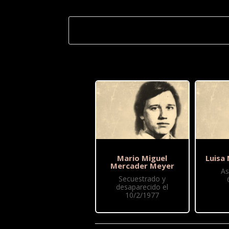
Mario Miguel
Luisa
Mercader Meyer
As
Secuestrado y
desaparecido el
10/2/1977