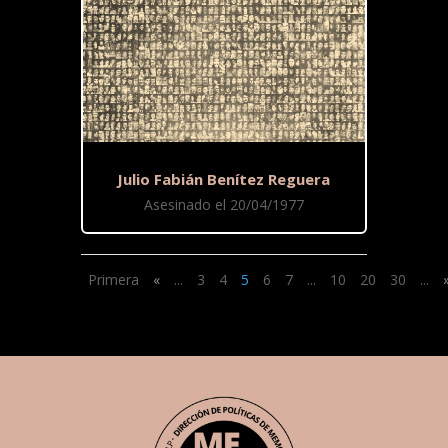
Julio Fabián Benítez Reguera
Asesinado el 20/04/1977
Primera
«
...
3
4
5
6
7
...
10
20
30
...