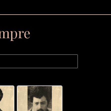
empre