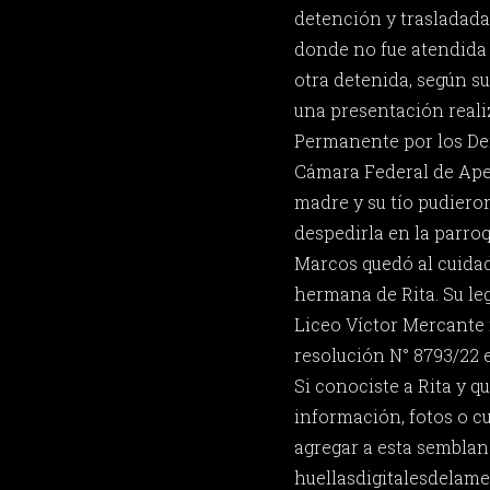
detención y trasladada
donde no fue atendida
otra detenida, según s
una presentación reali
Permanente por los D
Cámara Federal de Apel
madre y su tío pudiero
despedirla en la parro
Marcos quedó al cuidado
hermana de Rita. Su le
Liceo Víctor Mercante 
resolución N° 8793/22 e
Si conociste a Rita y 
información, fotos o c
agregar a esta semblan
huellasdigitalesdela