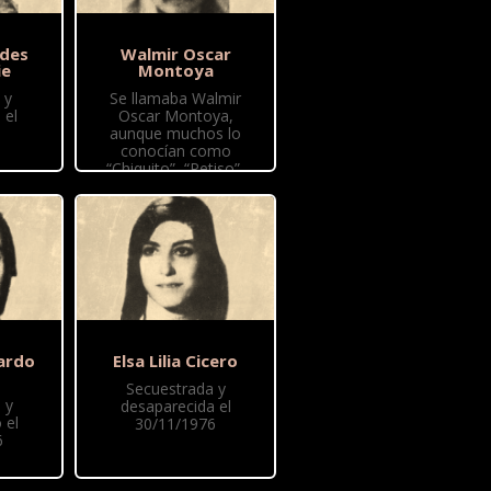
edes
Walmir Oscar
ie
Montoya
 y
Se llamaba Walmir
 el
Oscar Montoya,
aunque muchos lo
conocían como
“Chiquito”, “Petiso”,
“Puño” o “Puñalito”.
Tenía 25 años y había
nacido el 14 de
febrero de 1952 en
Comodoro Rivadavia,
provincia de Chubut.
Militaba en
Montoneros, estaba
en pareja con Laura
Carlotto que...
ardo
Elsa Lilia Cicero
Secuestrada y
 y
desaparecida el
 el
30/11/1976
6