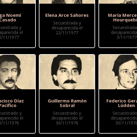
ga Noemí
Elena Arce Sahores
María Merc
Casado
Hourqueb
Secuestrada y
cuestrada y
Secuestrada
desaparecida el
aparecida el
desaparecida
22/11/1977
2/11/1977
3/11/1977
ncisco Díaz
Guillermo Ramón
Federico Ger
Pacífico
Sobral
Lüdden
cuestrado y
Secuestrado y
Secuestrado
aparecido el
desaparecido el
desaparecido
0/11/1976
30/11/1976
30/11/197