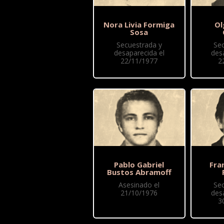
Nora Livia Formiga
Ol
Sosa
Secuestrada y
Se
desaparecida el
des
22/11/1977
2
Pablo Gabriel
Fra
Bustos Abramoff
Asesinado el
Se
21/10/1976
des
3