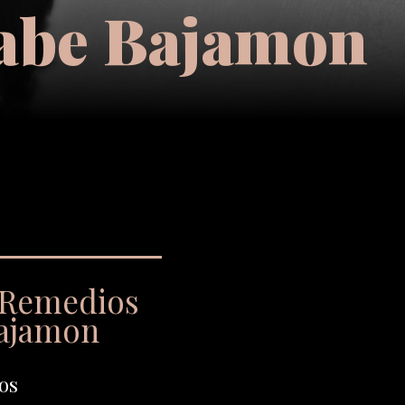
tabe Bajamon
a Remedios
Bajamon
os