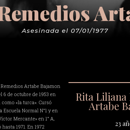
a Remedios Ar
Asesinada el 07/01/1977
na Remedios Artabe Bajamon
Rita Lilian
el 6 de octubre de 1953 en
Artabe 
 como «la turca». Cursó
la Escuela Normal N°1 y en
Víctor Mercante» en 1° A,
23 añ
ó hasta 1971. En 1972