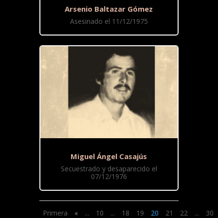
Arsenio Baltazar Gómez
Asesinado el 11/12/1975
Miguel Ángel Casajús
Secuestrado y desaparecido el
07/12/1976
Primera
«
...
10
...
18
19
20
21
22
...
30