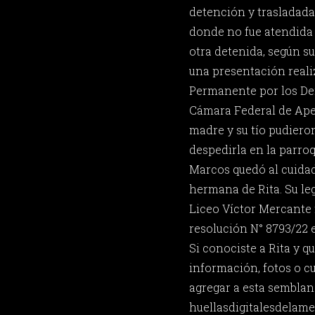
detención y trasladada
donde no fue atendida
otra detenida, según s
una presentación reali
Permanente por los D
Cámara Federal de Apel
madre y su tío pudiero
despedirla en la parro
Marcos quedó al cuidado
hermana de Rita. Su le
Liceo Víctor Mercante 
resolución N° 8793/22 e
Si conociste a Rita y 
información, fotos o c
agregar a esta semblan
huellasdigitalesdela