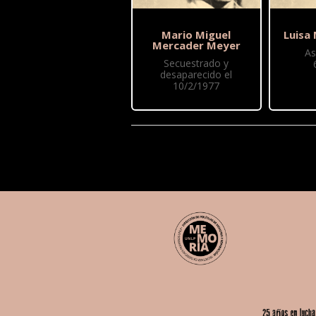
Mario Miguel
Luisa
Mercader Meyer
As
Secuestrado y
desaparecido el
10/2/1977