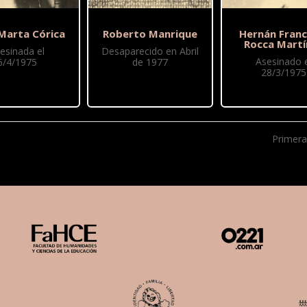
 Marta Córica
Roberto Manrique
Hernán Franc
Rocca Martí
esinada el
Desaparecido en Abril
Asesinado e
6/4/1975
de 1977
28/3/1975
Primera