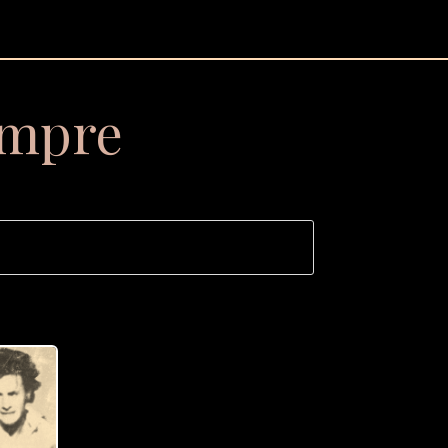
empre