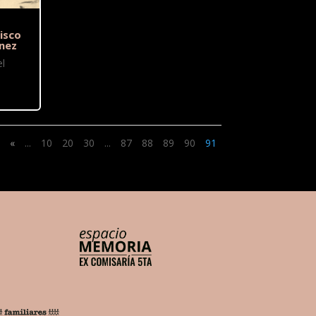
isco
nez
l
«
...
10
20
30
...
87
88
89
90
91