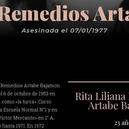
a Remedios Ar
Asesinada el 07/01/1977
na Remedios Artabe Bajamon
Rita Lilian
el 6 de octubre de 1953 en
Artabe 
 como «la turca». Cursó
la Escuela Normal N°1 y en
Víctor Mercante» en 1° A,
23 añ
ó hasta 1971. En 1972