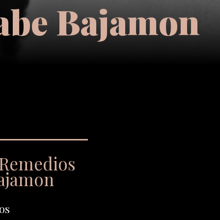
tabe Bajamon
a Remedios
Bajamon
os