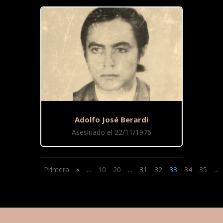
Adolfo José Berardi
Asesinado el 22/11/1976
Primera
«
...
10
20
...
31
32
33
34
35
...