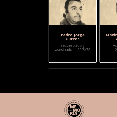
Pedro Jorge
Máxi
Gutzos
Secuestrado y
As
asesinado el 20/3/76
2