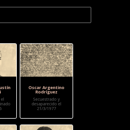
ustín
Oscar Argentino
i
Rodríguez
el
Secuestrado y
sinado
desaparecido el
6
21/3/1977