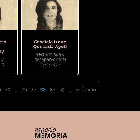
rto
Graciela Irene
Quesada Ayub
ay
Secuestrada y
 y
desaparecida el
 el
17/3/1977
0
30
...
86
87
88
89
90
...
»
Último