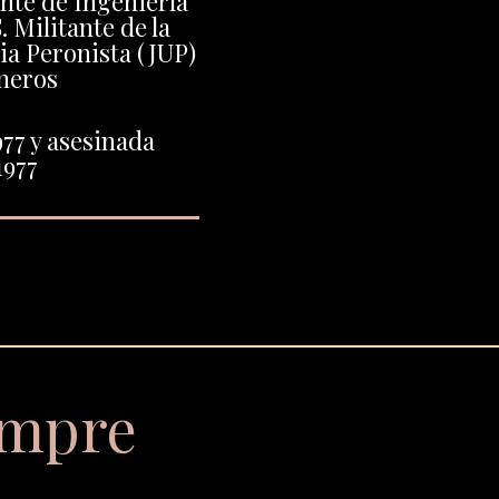
ante de Ingeniería
. Militante de la
ia Peronista (JUP)
neros
77 y asesinada
1977
empre