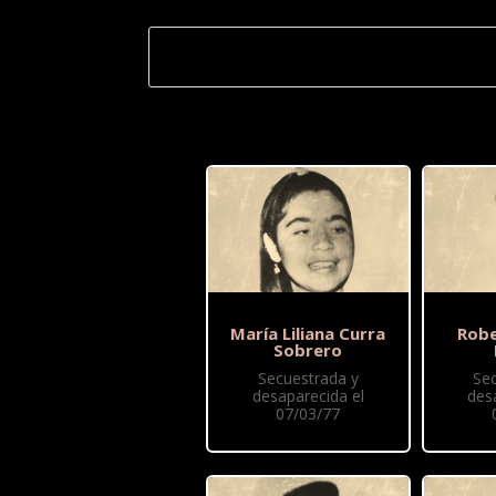
María Liliana Curra
Robe
Sobrero
Secuestrada y
Se
desaparecida el
des
07/03/77