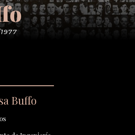
ffo
/1977
sa Buffo
os