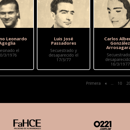
mo Leonardo
Luis José
Carlos Albe
Agoglia
Passadores
González
Arrosagar
esinado el
Secuestrado y
Secuestrado
0/3/1976
desaparecido el
desaparecido
17/3/77
16/3/1977
Primera
«
...
10
2