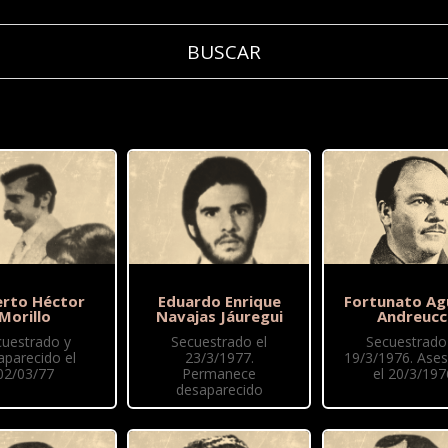
rto Héctor
Eduardo Enrique
Fortunato Ag
Morillo
Navajas Jáuregui
Andreucc
cuestrado y
Secuestrado el
Secuestrado 
aparecido el
23/3/1977.
19/3/1976. Ase
02/03/77
Permanece
el 20/3/197
desaparecido