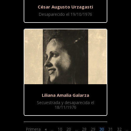
César Augusto Urzagasti
Desaparecido el 19/10/1976
Liliana Amalia Galarza
Secuestrada y desaparecida el
18/11/1976
Primera
«
...
10
20
...
28
29
30
31
32
...